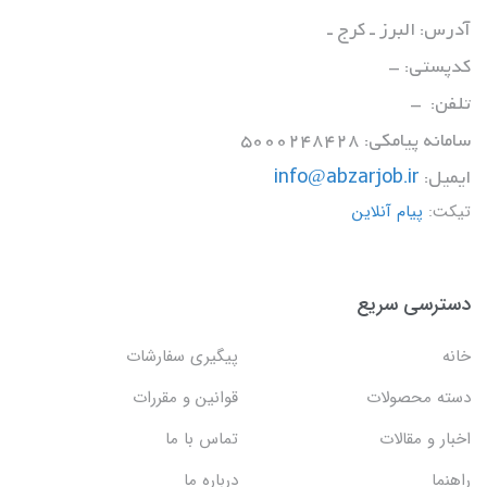
آدرس: البرز ـ کرج ـ
کدپستی: -
تلفن: -
سامانه پیامکی: 5000248428
ایمیل:
info@abzarjob.ir
تیکت:
پیام آنلاین
دسترسی سریع
خانه
پیگیری سفارشات
دسته محصولات
قوانین و مقررات
اخبار و مقالات
تماس با ما
راهنما
درباره ما