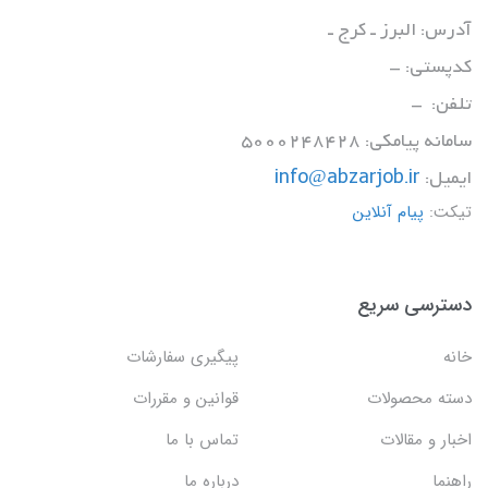
آدرس: البرز ـ کرج ـ
کدپستی: -
تلفن: -
سامانه پیامکی: 5000248428
ایمیل:
info@abzarjob.ir
تیکت:
پیام آنلاین
دسترسی سریع
خانه
پیگیری سفارشات
دسته محصولات
قوانین و مقررات
اخبار و مقالات
تماس با ما
راهنما
درباره ما