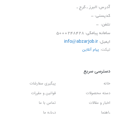
آدرس: البرز ـ کرج ـ
کدپستی: -
تلفن: -
سامانه پیامکی: 5000248428
ایمیل:
info@abzarjob.ir
تیکت:
پیام آنلاین
دسترسی سریع
خانه
پیگیری سفارشات
دسته محصولات
قوانین و مقررات
اخبار و مقالات
تماس با ما
راهنما
درباره ما