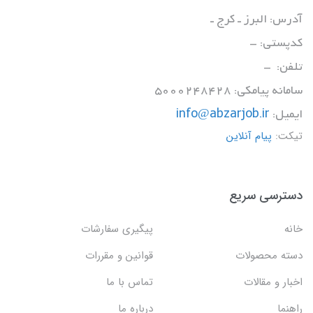
آدرس: البرز ـ کرج ـ
کدپستی: -
تلفن: -
سامانه پیامکی: 5000248428
ایمیل:
info@abzarjob.ir
تیکت:
پیام آنلاین
دسترسی سریع
خانه
پیگیری سفارشات
دسته محصولات
قوانین و مقررات
اخبار و مقالات
تماس با ما
راهنما
درباره ما