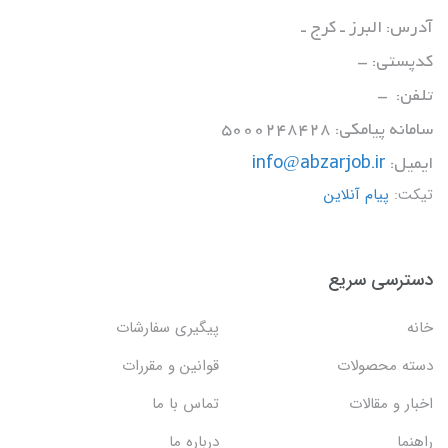
آدرس: البرز ـ کرج ـ
کدپستی: -
تلفن: -
سامانه پیامکی: 5000248428
ایمیل:
info@abzarjob.ir
تیکت:
پیام آنلاین
دسترسی سریع
خانه
پیگیری سفارشات
دسته محصولات
قوانین و مقررات
اخبار و مقالات
تماس با ما
راهنما
درباره ما