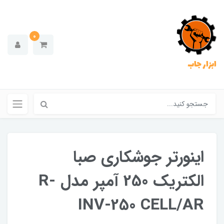
0
ابزار جاب
اینورتر جوشکاری صبا
الکتریک 250 آمپر مدل R-
INV-250 CELL/AR