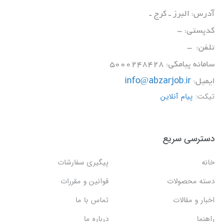
آدرس: البرز ـ کرج ـ
کدپستی: -
تلفن: -
سامانه پیامکی: 5000248428
ایمیل:
info@abzarjob.ir
تیکت:
پیام آنلاین
دسترسی سریع
خانه
پیگیری سفارشات
دسته محصولات
قوانین و مقررات
اخبار و مقالات
تماس با ما
راهنما
درباره ما