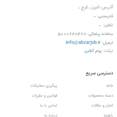
آدرس: البرز ـ کرج ـ
کدپستی: -
تلفن: -
سامانه پیامکی: 5000248428
ایمیل:
info@abzarjob.ir
تیکت:
پیام آنلاین
دسترسی سریع
خانه
پیگیری سفارشات
دسته محصولات
قوانین و مقررات
اخبار و مقالات
تماس با ما
راهنما
درباره ما