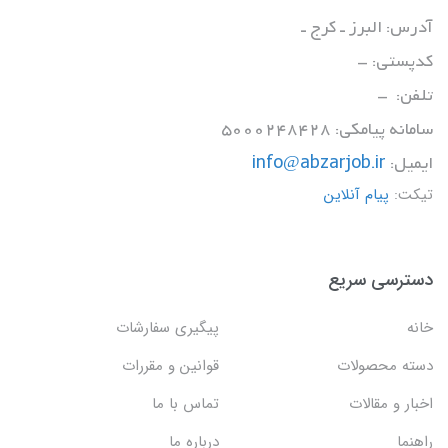
آدرس: البرز ـ کرج ـ
کدپستی: -
تلفن: -
سامانه پیامکی: 5000248428
ایمیل:
info@abzarjob.ir
تیکت:
پیام آنلاین
دسترسی سریع
خانه
پیگیری سفارشات
دسته محصولات
قوانین و مقررات
اخبار و مقالات
تماس با ما
راهنما
درباره ما