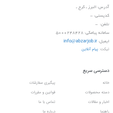
آدرس: البرز ـ کرج ـ
کدپستی: -
تلفن: -
سامانه پیامکی: 5000248428
ایمیل:
info@abzarjob.ir
تیکت:
پیام آنلاین
دسترسی سریع
خانه
پیگیری سفارشات
دسته محصولات
قوانین و مقررات
اخبار و مقالات
تماس با ما
راهنما
درباره ما