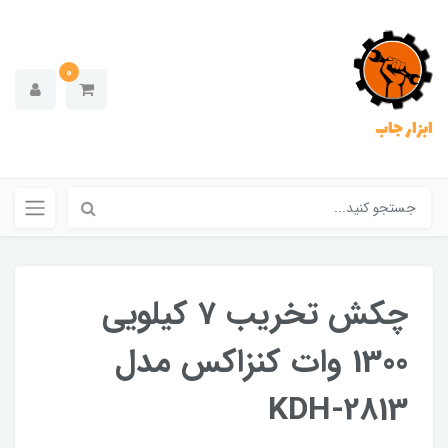
0
ابزار جاب
چکش تخریب 7 کیلویی
1300 وات کنزاکس مدل
KDH-2813