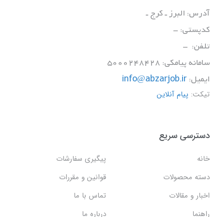
آدرس: البرز ـ کرج ـ
کدپستی: -
تلفن: -
سامانه پیامکی: 5000248428
ایمیل:
info@abzarjob.ir
تیکت:
پیام آنلاین
دسترسی سریع
خانه
پیگیری سفارشات
دسته محصولات
قوانین و مقررات
اخبار و مقالات
تماس با ما
راهنما
درباره ما