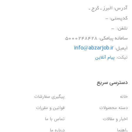
آدرس: البرز ـ کرج ـ
کدپستی: -
تلفن: -
سامانه پیامکی: 5000248428
ایمیل:
info@abzarjob.ir
تیکت:
پیام آنلاین
دسترسی سریع
خانه
پیگیری سفارشات
دسته محصولات
قوانین و مقررات
اخبار و مقالات
تماس با ما
راهنما
درباره ما