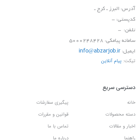
آدرس: البرز ـ کرج ـ
کدپستی: -
تلفن: -
سامانه پیامکی: 5000248428
ایمیل:
info@abzarjob.ir
تیکت:
پیام آنلاین
دسترسی سریع
خانه
پیگیری سفارشات
دسته محصولات
قوانین و مقررات
اخبار و مقالات
تماس با ما
راهنما
درباره ما