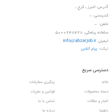
آدرس: البرز ـ کرج ـ
کدپستی: -
تلفن: -
سامانه پیامکی: 5000248428
ایمیل:
info@abzarjob.ir
تیکت:
پیام آنلاین
دسترسی سریع
خانه
پیگیری سفارشات
دسته محصولات
قوانین و مقررات
اخبار و مقالات
تماس با ما
راهنما
درباره ما