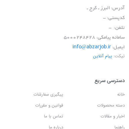
آدرس: البرز ـ کرج ـ
کدپستی: -
تلفن: -
سامانه پیامکی: 5000248428
ایمیل:
info@abzarjob.ir
تیکت:
پیام آنلاین
دسترسی سریع
خانه
پیگیری سفارشات
دسته محصولات
قوانین و مقررات
اخبار و مقالات
تماس با ما
راهنما
درباره ما