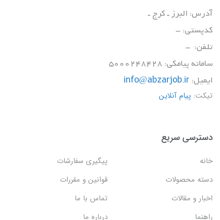
آدرس: البرز ـ کرج ـ
کدپستی: -
تلفن: -
سامانه پیامکی: 5000248428
ایمیل:
info@abzarjob.ir
تیکت:
پیام آنلاین
دسترسی سریع
خانه
پیگیری سفارشات
دسته محصولات
قوانین و مقررات
اخبار و مقالات
تماس با ما
راهنما
درباره ما