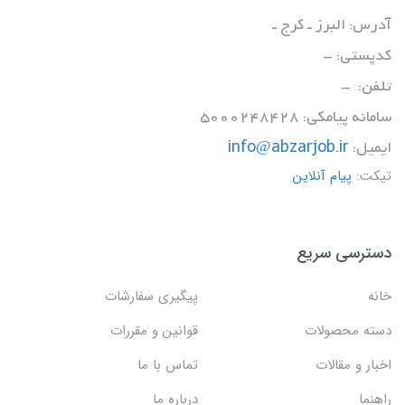
آدرس: البرز ـ کرج ـ
کدپستی: -
تلفن: -
سامانه پیامکی: 5000248428
ایمیل:
info@abzarjob.ir
تیکت:
پیام آنلاین
دسترسی سریع
خانه
پیگیری سفارشات
دسته محصولات
قوانین و مقررات
اخبار و مقالات
تماس با ما
راهنما
درباره ما