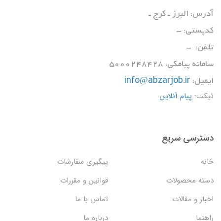
آدرس: البرز ـ کرج ـ
کدپستی: -
تلفن: -
سامانه پیامکی: 5000248428
ایمیل:
info@abzarjob.ir
تیکت:
پیام آنلاین
دسترسی سریع
خانه
پیگیری سفارشات
دسته محصولات
قوانین و مقررات
اخبار و مقالات
تماس با ما
راهنما
درباره ما