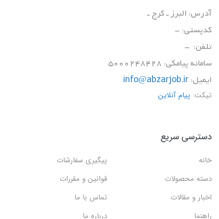
آدرس: البرز ـ کرج ـ
کدپستی: -
تلفن: -
سامانه پیامکی: 5000248428
ایمیل:
info@abzarjob.ir
تیکت:
پیام آنلاین
دسترسی سریع
خانه
پیگیری سفارشات
دسته محصولات
قوانین و مقررات
اخبار و مقالات
تماس با ما
راهنما
درباره ما