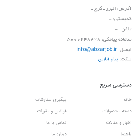
آدرس: البرز ـ کرج ـ
کدپستی: -
تلفن: -
سامانه پیامکی: 5000248428
ایمیل:
info@abzarjob.ir
تیکت:
پیام آنلاین
دسترسی سریع
خانه
پیگیری سفارشات
دسته محصولات
قوانین و مقررات
اخبار و مقالات
تماس با ما
راهنما
درباره ما