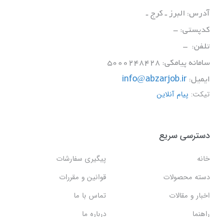
آدرس: البرز ـ کرج ـ
کدپستی: -
تلفن: -
سامانه پیامکی: 5000248428
ایمیل:
info@abzarjob.ir
تیکت:
پیام آنلاین
دسترسی سریع
خانه
پیگیری سفارشات
دسته محصولات
قوانین و مقررات
اخبار و مقالات
تماس با ما
راهنما
درباره ما