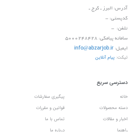
آدرس: البرز ـ کرج ـ
کدپستی: -
تلفن: -
سامانه پیامکی: 5000248428
ایمیل:
info@abzarjob.ir
تیکت:
پیام آنلاین
دسترسی سریع
خانه
پیگیری سفارشات
دسته محصولات
قوانین و مقررات
اخبار و مقالات
تماس با ما
راهنما
درباره ما