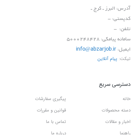
آدرس: البرز ـ کرج ـ
کدپستی: -
تلفن: -
سامانه پیامکی: 5000248428
ایمیل:
info@abzarjob.ir
تیکت:
پیام آنلاین
دسترسی سریع
خانه
پیگیری سفارشات
دسته محصولات
قوانین و مقررات
اخبار و مقالات
تماس با ما
راهنما
درباره ما