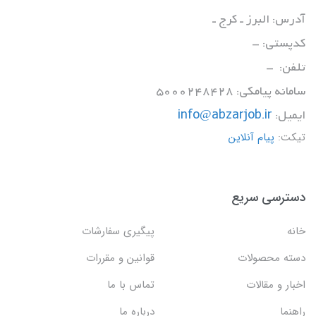
آدرس: البرز ـ کرج ـ
کدپستی: -
تلفن: -
سامانه پیامکی: 5000248428
ایمیل:
info@abzarjob.ir
تیکت:
پیام آنلاین
دسترسی سریع
خانه
پیگیری سفارشات
دسته محصولات
قوانین و مقررات
اخبار و مقالات
تماس با ما
راهنما
درباره ما