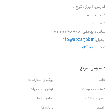
آدرس: البرز ـ کرج ـ
کدپستی: -
تلفن: -
سامانه پیامکی: 5000248428
ایمیل:
info@abzarjob.ir
تیکت:
پیام آنلاین
دسترسی سریع
خانه
پیگیری سفارشات
دسته محصولات
قوانین و مقررات
اخبار و مقالات
تماس با ما
راهنما
درباره ما