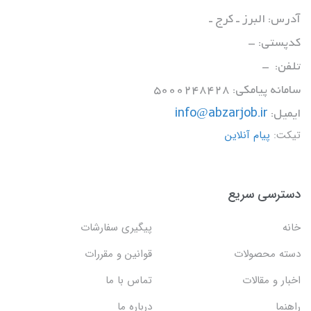
آدرس: البرز ـ کرج ـ
کدپستی: -
تلفن: -
سامانه پیامکی: 5000248428
ایمیل:
info@abzarjob.ir
تیکت:
پیام آنلاین
دسترسی سریع
خانه
پیگیری سفارشات
دسته محصولات
قوانین و مقررات
اخبار و مقالات
تماس با ما
راهنما
درباره ما