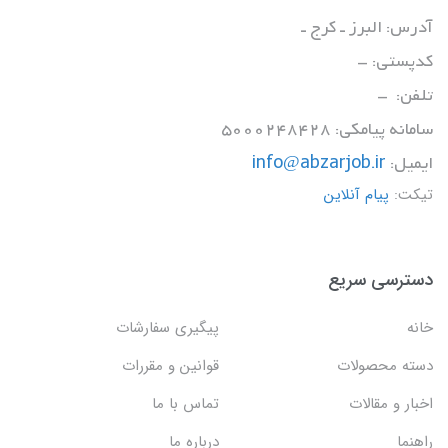
آدرس: البرز ـ کرج ـ
کدپستی: -
تلفن: -
سامانه پیامکی: 5000248428
ایمیل:
info@abzarjob.ir
تیکت:
پیام آنلاین
دسترسی سریع
خانه
پیگیری سفارشات
دسته محصولات
قوانین و مقررات
اخبار و مقالات
تماس با ما
راهنما
درباره ما