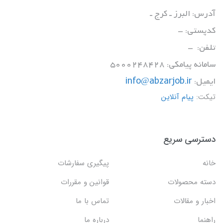
آدرس: البرز ـ کرج ـ
کدپستی: -
تلفن: -
سامانه پیامکی: 5000248428
ایمیل:
info@abzarjob.ir
تیکت:
پیام آنلاین
دسترسی سریع
خانه
پیگیری سفارشات
دسته محصولات
قوانین و مقررات
اخبار و مقالات
تماس با ما
راهنما
درباره ما