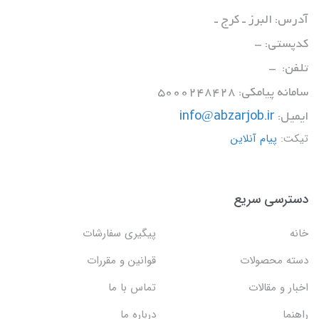
آدرس: البرز ـ کرج ـ
کدپستی: -
تلفن: -
سامانه پیامکی: 5000248428
ایمیل:
info@abzarjob.ir
تیکت:
پیام آنلاین
دسترسی سریع
خانه
پیگیری سفارشات
دسته محصولات
قوانین و مقررات
اخبار و مقالات
تماس با ما
راهنما
درباره ما