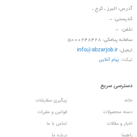
آدرس: البرز ـ کرج ـ
کدپستی: -
تلفن: -
سامانه پیامکی: 5000248428
ایمیل:
info@abzarjob.ir
تیکت:
پیام آنلاین
دسترسی سریع
خانه
پیگیری سفارشات
دسته محصولات
قوانین و مقررات
اخبار و مقالات
تماس با ما
راهنما
درباره ما