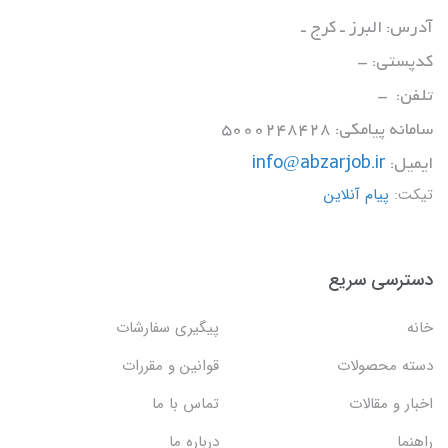
آدرس: البرز ـ کرج ـ
کدپستی: -
تلفن: -
سامانه پیامکی: 5000248428
ایمیل:
info@abzarjob.ir
تیکت:
پیام آنلاین
دسترسی سریع
خانه
پیگیری سفارشات
دسته محصولات
قوانین و مقررات
اخبار و مقالات
تماس با ما
راهنما
درباره ما