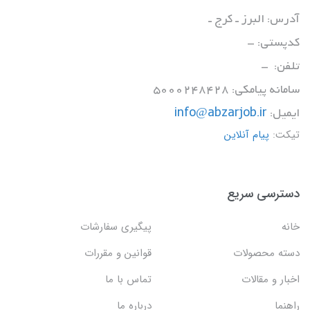
آدرس: البرز ـ کرج ـ
کدپستی: -
تلفن: -
سامانه پیامکی: 5000248428
ایمیل:
info@abzarjob.ir
تیکت:
پیام آنلاین
دسترسی سریع
خانه
پیگیری سفارشات
دسته محصولات
قوانین و مقررات
اخبار و مقالات
تماس با ما
راهنما
درباره ما