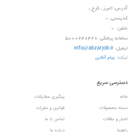
آدرس: البرز ـ کرج ـ
کدپستی: -
تلفن: -
سامانه پیامکی: 5000248428
ایمیل:
info@abzarjob.ir
تیکت:
پیام آنلاین
دسترسی سریع
خانه
پیگیری سفارشات
دسته محصولات
قوانین و مقررات
اخبار و مقالات
تماس با ما
راهنما
درباره ما