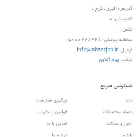
آدرس: البرز ـ کرج ـ
کدپستی: -
تلفن: -
سامانه پیامکی: 5000248428
ایمیل:
info@abzarjob.ir
تیکت:
پیام آنلاین
دسترسی سریع
خانه
پیگیری سفارشات
دسته محصولات
قوانین و مقررات
اخبار و مقالات
تماس با ما
راهنما
درباره ما